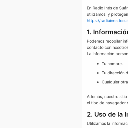
En Radio Inés de Suár
utilizamos, y protege
https://radioinesdesua
1. Informaci
Podemos recopilar in
contacto con nosotros
La información person
Tu nombre.
Tu dirección d
Cualquier otr
Además, nuestro sitio
el tipo de navegador q
2. Uso de la 
Utilizamos la informa