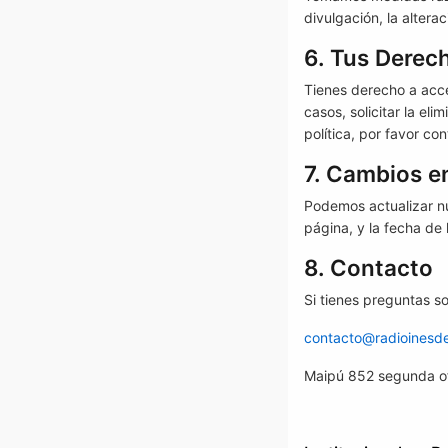
divulgación, la altera
6. Tus Derec
Tienes derecho a acce
casos, solicitar la el
política, por favor c
7. Cambios en
Podemos actualizar nu
página, y la fecha de 
8. Contacto
Si tienes preguntas s
contacto@radioinesde
Maipú 852 segunda of